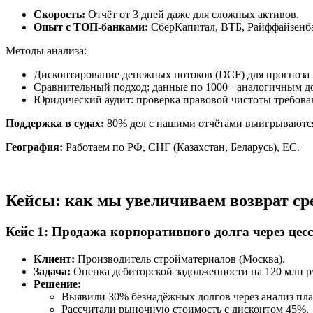
Скорость:
Отчёт от 3 дней даже для сложных активов.
Опыт с ТОП-банками:
СберКапитал, ВТБ, Райффайзенба
Методы анализа:
Дисконтирование денежных потоков (DCF) для прогноза
Сравнительный подход: данные по 1000+ аналогичным д
Юридический аудит: проверка правовой чистоты требова
Поддержка в судах:
80% дел с нашими отчётами выигрываютс
География:
Работаем по РФ, СНГ (Казахстан, Беларусь), ЕС.
Кейсы: как мы увеличиваем возврат ср
Кейс 1: Продажа корпоративного долга через цес
Клиент:
Производитель стройматериалов (Москва).
Задача:
Оценка дебиторской задолженности на 120 млн ру
Решение:
Выявили 30% безнадёжных долгов через анализ п
Рассчитали рыночную стоимость с дисконтом 45%.