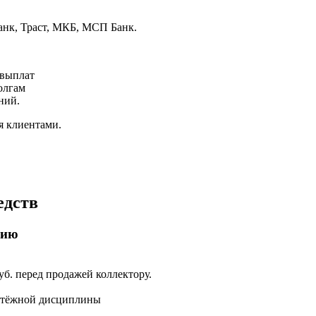
нк, Траст, МКБ, МСП Банк.
 выплат
олгам
ний.
я клиентами.
едств
сию
б. перед продажей коллектору.
латёжной дисциплины