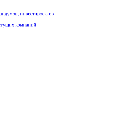
андумов, инвестпроектов
астущих компаний