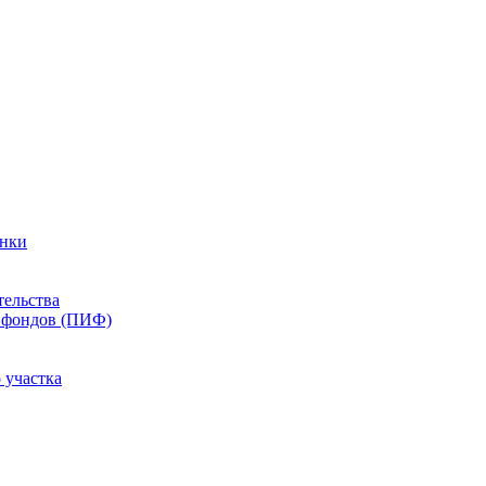
енки
тельства
 фондов (ПИФ)
 участка