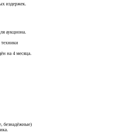
ых издержек.
ля аукциона.
а техники
ён на 4 месяца.
е, безнадёжные)
ика.