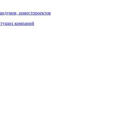
андумов, инвестпроектов
астущих компаний