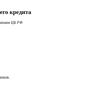
его кредита
ваниям ЦБ РФ
анков.