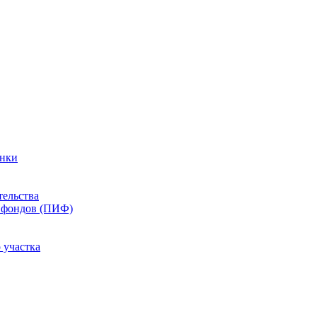
енки
тельства
 фондов (ПИФ)
 участка